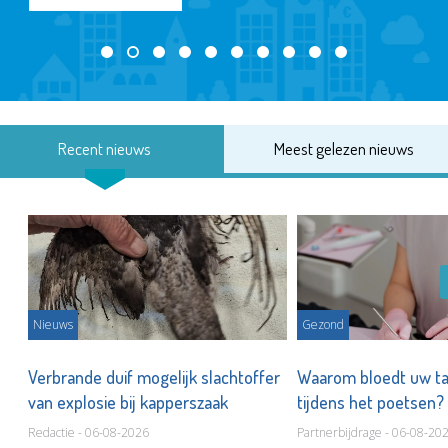
Recent nieuws
Meest gelezen nieuws
Nieuws
Gezond
d
Verbrande duif mogelijk slachtoffer
Waarom bloedt uw t
van explosie bij kapperszaak
tijdens het poetsen?
Redactie - 06-08-2026
Partnerbijdrage - 06-08-20