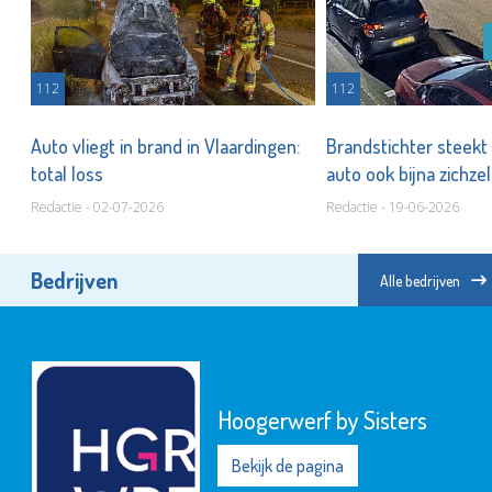
112
112
Auto vliegt in brand in Vlaardingen:
Brandstichter steekt
total loss
auto ook bijna zichze
Redactie - 02-07-2026
Redactie - 19-06-2026
Bedrijven
Alle bedrijven
Hoogerwerf by Sisters
Bekijk de pagina