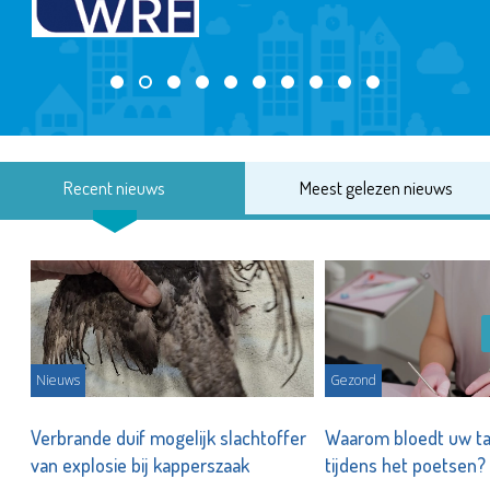
Recent nieuws
Meest gelezen nieuws
Nieuws
Gezond
d
Verbrande duif mogelijk slachtoffer
Waarom bloedt uw t
van explosie bij kapperszaak
tijdens het poetsen?