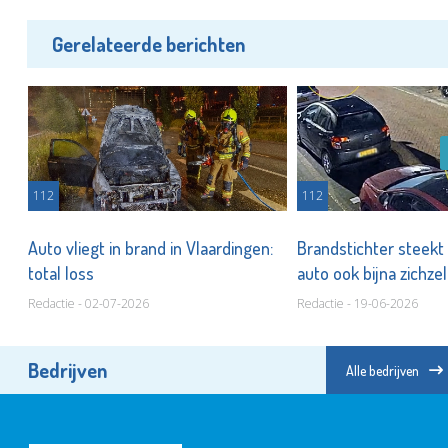
Gerelateerde berichten
112
112
Auto vliegt in brand in Vlaardingen:
Brandstichter steekt
total loss
auto ook bijna zichze
Redactie - 02-07-2026
Redactie - 19-06-2026
Bedrijven
Alle bedrijven