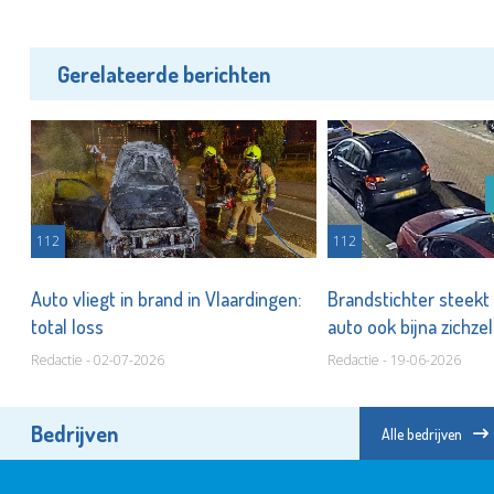
Gerelateerde berichten
112
112
Auto vliegt in brand in Vlaardingen:
Brandstichter steekt
total loss
auto ook bijna zichze
Redactie - 02-07-2026
Redactie - 19-06-2026
Bedrijven
Alle bedrijven