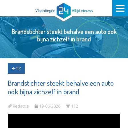
Brandstichter steekt behalve een auto ook
bijna zichzelf in brand
112
Brandstichter steekt behalve een auto
ook bijna zichzelf in brand
Redactie
19-06-2026
112