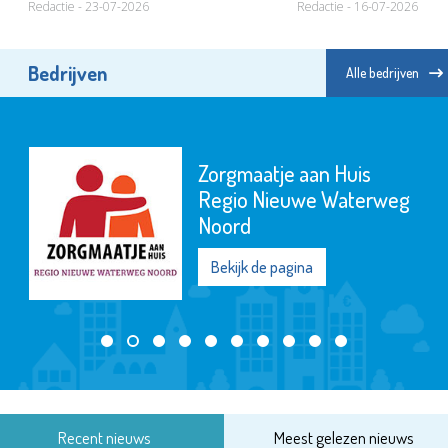
Redactie - 23-07-2026
Redactie - 16-07-2026
Bedrijven
Alle bedrijven
Zorgmaatje aan Huis
Regio Nieuwe Waterweg
Noord
Bekijk de pagina
Recent nieuws
Meest gelezen nieuws