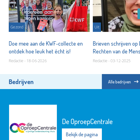
Gezond
Uit
nal
Doe mee aan de KWF-collecte en
Brieven schrijven op
ontdek hoe leuk het écht is!
Rechten van de Men
Redactie - 18-06-2026
Redactie - 03-12-2025
Bedrijven
Alle bedrijven
De OproepCentrale
Bekijk de pagina