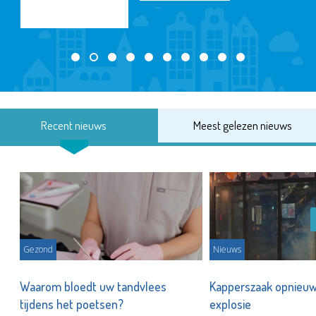
Recent nieuws
Meest gelezen nieuws
Gezond
Nieuws
n
Waarom bloedt uw tandvlees
Kapperszaak opnieuw
tijdens het poetsen?
explosie