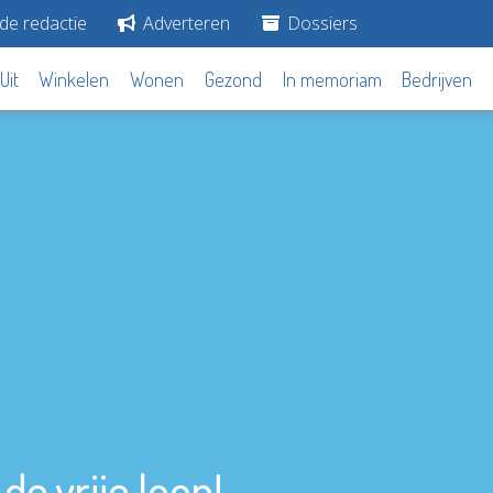
de redactie
Adverteren
Dossiers
Uit
Winkelen
Wonen
Gezond
In memoriam
Bedrijven
de vrije loop!