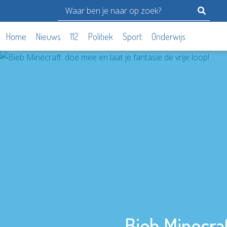
Home
Nieuws
112
Politiek
Sport
Onderwijs
Bieb Minecraf