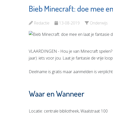
Bieb Minecraft: doe mee en l
B&W Re-
Naut
integratie
Bekijk d
Redactie
13-08-2019
Onderwijs
Bekijk de pagina
VLAARDINGEN - Hou je van Minecraft spelen? D
jaar): iets voor jou. Laat je fantasie de vrije
Deelname is gratis maar aanmelden is verplicht
Waar en Wanneer
Locatie: centrale bibliotheek, Waalstraat 100