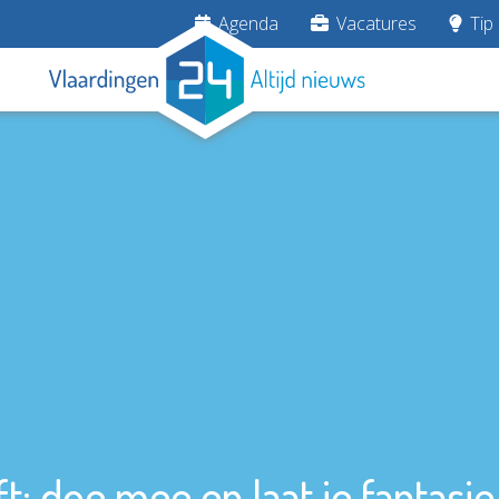
Agenda
Vacatures
Tip 
t: doe mee en laat je fantasie 