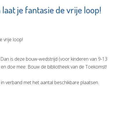
aat je fantasie de vrije loop!
Bibliotheek De
Plataan
e pagina
Bekijk de pagina
an is deze bouw-wedstrijd (voor kinderen van 9-13
 loop en doe mee: Bouw de bibliotheek van de Toekomst!
 in verband met het aantal beschikbare plaatsen.