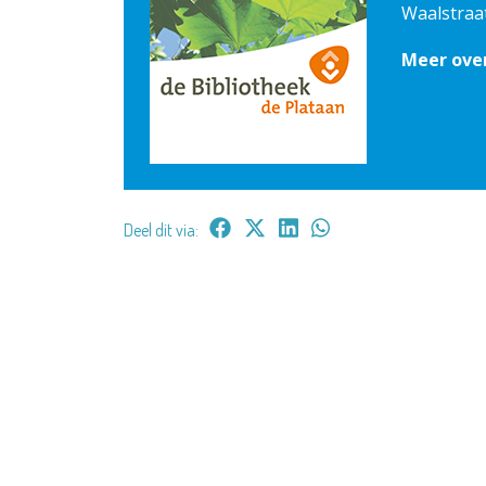
Waalstraa
Meer over
Deel dit via: