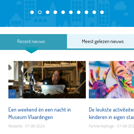
Recent nieuws
Meest gelezen nieuws
Uit
Uit
Een weekend én een nacht in
De leukste activiteit
Museum Vlaardingen
kinderen in eigen st
Redactie - 07-08-2026
Partnerbijdrage - 07-08-20