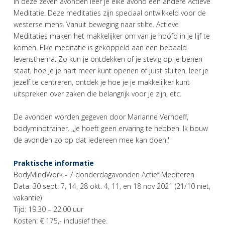
In deze zeven avonden leer je elke avond een andere Actieve
Meditatie. Deze meditaties zijn speciaal ontwikkeld voor de
westerse mens. Vanuit beweging naar stilte. Actieve
Meditaties maken het makkelijker om van je hoofd in je lijf te
komen. Elke meditatie is gekoppeld aan een bepaald
levensthema. Zo kun je ontdekken of je stevig op je benen
staat, hoe je je hart meer kunt openen of juist sluiten, leer je
jezelf te centreren, ontdek je hoe je je makkelijker kunt
uitspreken over zaken die belangrijk voor je zijn, etc.
De avonden worden gegeven door Marianne Verhoeff,
bodymindtrainer. ,,Je hoeft geen ervaring te hebben. Ik bouw
de avonden zo op dat iedereen mee kan doen.''
Praktische informatie
BodyMindWork - 7 donderdagavonden Actief Mediteren
Data: 30 sept. 7, 14, 28 okt. 4, 11, en 18 nov 2021 (21/10 niet,
vakantie)
Tijd: 19.30 – 22.00 uur
Kosten: € 175,- inclusief thee.