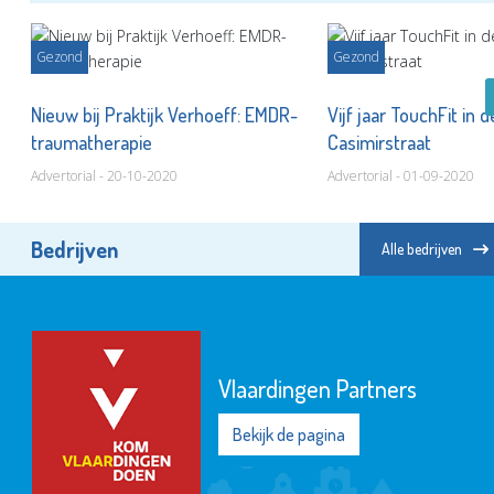
Gezond
Gezond
Nieuw bij Praktijk Verhoeff: EMDR-
Vijf jaar TouchFit in 
traumatherapie
Casimirstraat
Advertorial - 20-10-2020
Advertorial - 01-09-2020
Bedrijven
Alle bedrijven
Vlaardingen Partners
Bekijk de pagina