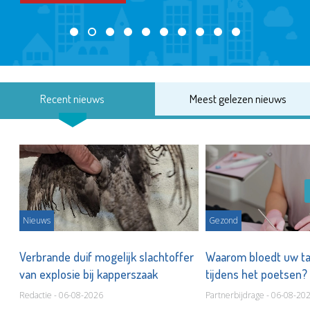
Recent nieuws
Meest gelezen nieuws
Nieuws
Gezond
d
Verbrande duif mogelijk slachtoffer
Waarom bloedt uw t
van explosie bij kapperszaak
tijdens het poetsen?
Redactie - 06-08-2026
Partnerbijdrage - 06-08-20