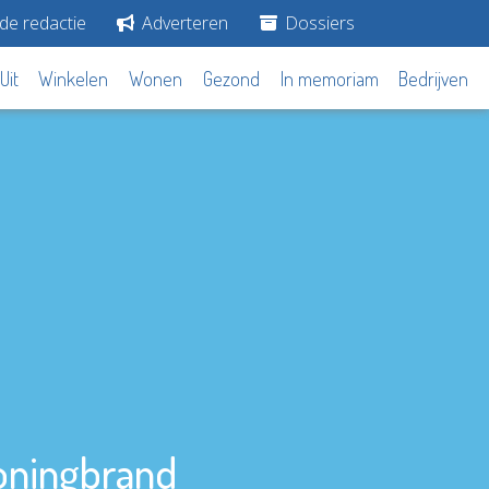
de redactie
Adverteren
Dossiers
Uit
Winkelen
Wonen
Gezond
In memoriam
Bedrijven
oningbrand