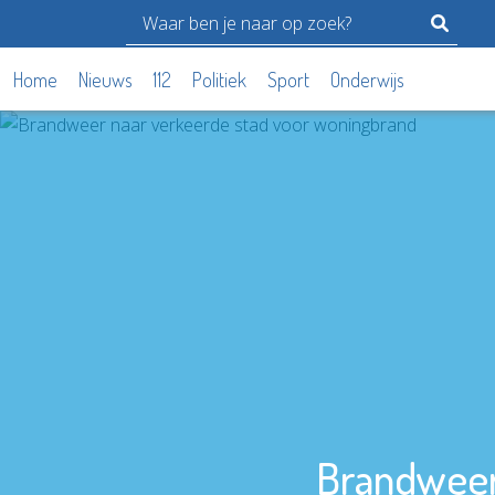
Home
Nieuws
112
Politiek
Sport
Onderwijs
Brandweer