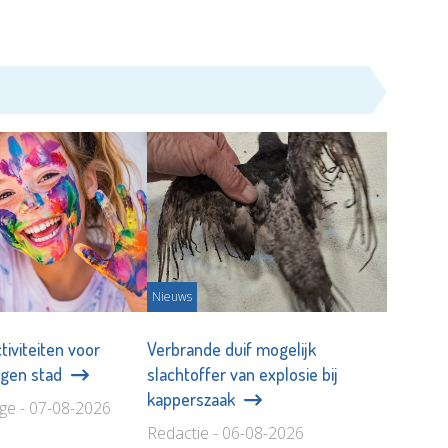
Nieuws
tiviteiten voor
Verbrande duif mogelijk
eigen stad
slachtoffer van explosie bij
kapperszaak
age - 07-08-2026
Redactie - 06-08-2026