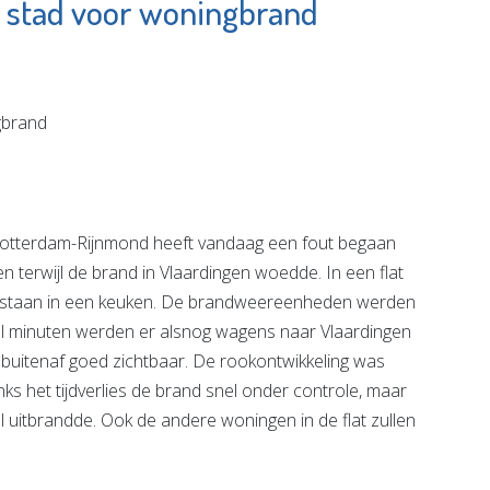
 stad voor woningbrand
am
Podotherapie
r
Van Zanten
e pagina
Bekijk de pagina
tterdam-Rijnmond heeft vandaag een fout begaan
 terwijl de brand in Vlaardingen woedde. In een flat
tstaan in een keuken. De brandweereenheden werden
l minuten werden er alsnog wagens naar Vlaardingen
buitenaf goed zichtbaar. De rookontwikkeling was
s het tijdverlies de brand snel onder controle, maar
l uitbrandde. Ook de andere woningen in de flat zullen