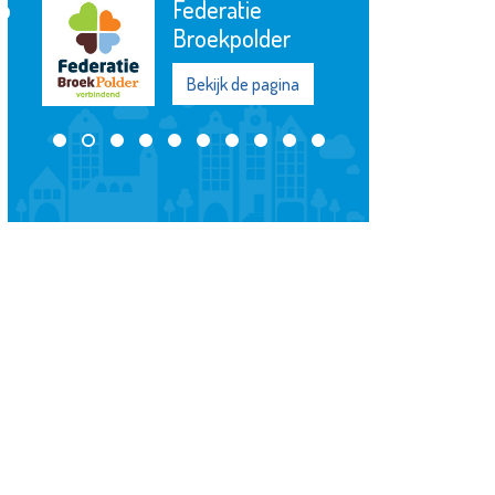
ratie
Bibliotheek De
ekpolder
Plataan
ijk de pagina
Bekijk de pagina