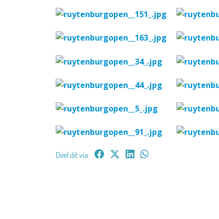
Deel dit via: