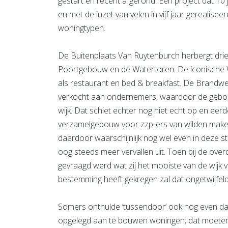
gestart en recent afgerond. Een project dat 1
en met de inzet van velen in vijf jaar gerealisee
woningtypen.
De Buitenplaats Van Ruytenburch herbergt dri
Poortgebouw en de Watertoren. De iconische 
als restaurant en bed & breakfast. De Brand
verkocht aan ondernemers, waardoor de gebouw
wijk. Dat schiet echter nog niet echt op en eer
verzamelgebouw voor zzp-ers van wilden maken,
daardoor waarschijnlijk nog wel even in deze st
oog steeds meer vervallen uit. Toen bij de ov
gevraagd werd wat zij het mooiste van de wijk 
bestemming heeft gekregen zal dat ongetwijfel
Somers onthulde ‘tussendoor’ ook nog even dat
opgelegd aan te bouwen woningen; dat moeten e