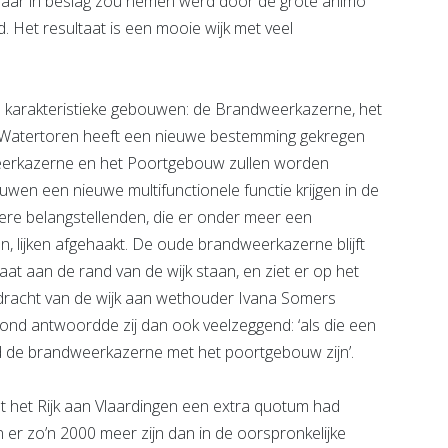
0 jaar in beslag zou nemen werd door de grote animo
rd. Het resultaat is een mooie wijk met veel
e karakteristieke gebouwen: de Brandweerkazerne, het
Watertoren heeft een nieuwe bestemming gekregen
weerkazerne en het Poortgebouw zullen worden
en een nieuwe multifunctionele functie krijgen in de
dere belangstellenden, die er onder meer een
 lijken afgehaakt. De oude brandweerkazerne blijft
aat aan de rand van de wijk staan, en ziet er op het
erdracht van de wijk aan wethouder Ivana Somers
vond antwoordde zij dan ook veelzeggend: ‘als die een
d de brandweerkazerne met het poortgebouw zijn’.
 het Rijk aan Vlaardingen een extra quotum had
r zo’n 2000 meer zijn dan in de oorspronkelijke