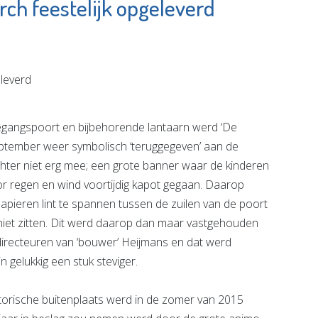
ch feestelijk opgeleverd
Scholengemeenschap
Fede
Spieringshoek
Bro
Bekijk de pagina
Bek
gangspoort en bijbehorende lantaarn werd ‘De
eptember weer symbolisch ‘teruggegeven’ aan de
hter niet erg mee; een grote banner waar de kinderen
 regen en wind voortijdig kapot gegaan. Daarop
pieren lint te spannen tussen de zuilen van de poort
f niet zitten. Dit werd daarop dan maar vastgehouden
recteuren van ‘bouwer’ Heijmans en dat werd
jn gelukkig een stuk steviger.
orische buitenplaats werd in de zomer van 2015