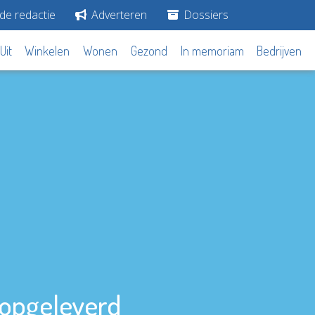
de redactie
Adverteren
Dossiers
Uit
Winkelen
Wonen
Gezond
In memoriam
Bedrijven
 opgeleverd