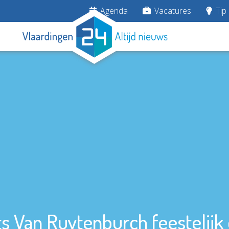
Agenda
Vacatures
Tip 
ts Van Ruytenburch feestelijk