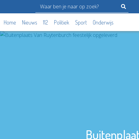
Home
Nieuws
112
Politiek
Sport
Onderwijs
Buitenplaa