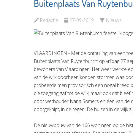
Buitenplaats Van Ruytenbur
Museum
Vlaardingen
Redactie
27-09-2019
Nieuws
Bekijk de pagina
VLAARDINGEN - Met de onthulling van een toe
Buitenplaats Van Ruytenburch’ op vrijdag 27 s
bewoners van Vlaardingen. Het weer werkte ec
van de wijk doorheen konden stormen was door
probeerde men provisorisch een nogal breed pa
die toegang gaf tot de wijk, maar ook dat blee
door wethouder Ivana Somers en één van de di
doorgeknipt, in de regen. De huizen in de wijk zi
De nieuwbouw van de 166 woningen op de hist