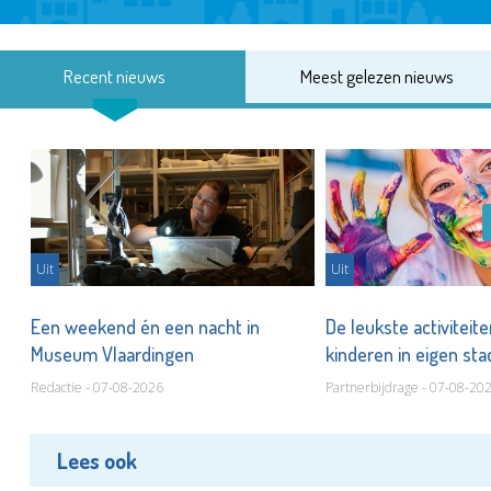
Recent nieuws
Meest gelezen nieuws
Uit
Uit
Een weekend én een nacht in
De leukste activiteit
Museum Vlaardingen
kinderen in eigen st
Redactie - 07-08-2026
Partnerbijdrage - 07-08-20
Lees ook