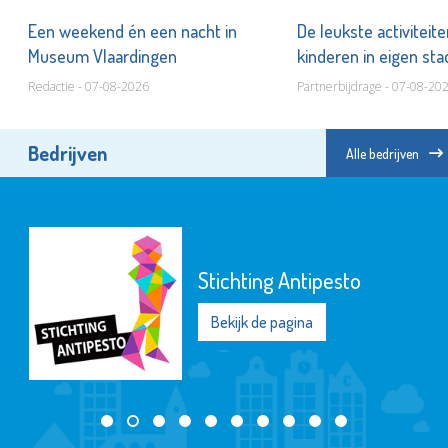
er
Een weekend én een nacht in
De leukste activiteit
Museum Vlaardingen
kinderen in eigen st
Redactie - 07-08-2026
Partnerbijdrage - 07-08-20
Bedrijven
Alle bedrijven
Stichting Antipesto
Bekijk de pagina