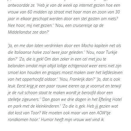
antwoordde ze. 'Heb je van de week op internet gezien hoe een
vrouw van 60 midden op straat met haar man en zoon van 30
jaar in elkaar geschopt werden door een stel gasten om niets?
Nee hoor, mij niet gezien.' 'Nou, een cruisereisje op de
Middellandse zee dan?'
'Ja, en me dan laten verdrinken door een Macho kapitein net als
die Italiaanse halve zool twee jaar geleden.' 'Nou, naar Turkije
dan?' 'Zo, die is gek! Om dan zeker in een cel met jou te
belanden omdat mijn altijd lollige echtgenoot weer eens niet zijn
smoel kon houden en grapjes moest maken over het liefdesleven
van het opperhoofd aldaar.' 'Nou, Frankrijk dan?' 'Ja, dat is ook
leuk. Eerst krijg je een paar rauwe eieren op je voorruit en terwijl
je de ruit schoon staat te maken wordt je beroofd door een
stelletje zigeuners.' 'Dan gaan we drie dagen in het Efteling Hotel
en park met de kleinkinderen.' 'Zo die is gek. Heb jij gezien wat
dat kost van Toor? We moeten ook maar van een AOW'tje
rondkomen hoor.' Humor heeft mijn vrouw wel vind ik.