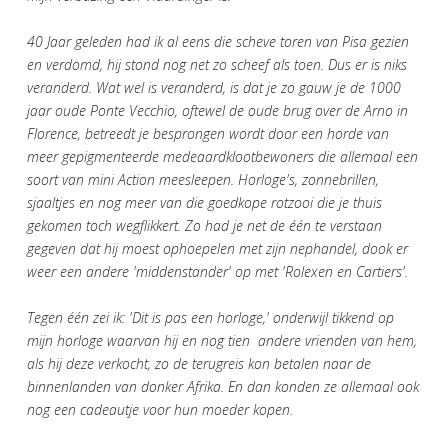
40 Jaar geleden had ik al eens die scheve toren van Pisa gezien
en verdomd, hij stond nog net zo scheef als toen. Dus er is niks
veranderd. Wat wel is veranderd, is dat je zo gauw je de 1000
jaar oude Ponte Vecchio, oftewel de oude brug over de Arno in
Florence, betreedt je besprongen wordt door een horde van
meer gepigmenteerde medeaardklootbewoners die allemaal een
soort van mini Action meesleepen. Horloge's, zonnebrillen,
sjaaltjes en nog meer van die goedkope rotzooi die je thuis
gekomen toch wegflikkert. Zo had je net de één te verstaan
gegeven dat hij moest ophoepelen met zijn nephandel, dook er
weer een andere 'middenstander' op met 'Rolexen en Cartiers'.
Tegen één zei ik: 'Dit is pas een horloge,' onderwijl tikkend op
mijn horloge waarvan hij en nog tien andere vrienden van hem,
als hij deze verkocht, zo de terugreis kon betalen naar de
binnenlanden van donker Afrika. En dan konden ze allemaal ook
nog een cadeautje voor hun moeder kopen.