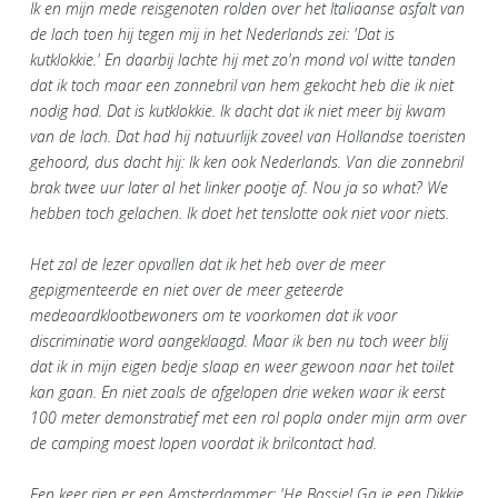
Ik en mijn mede reisgenoten rolden over het Italiaanse asfalt van
de lach toen hij tegen mij in het Nederlands zei: 'Dat is
kutklokkie.' En daarbij lachte hij met zo'n mond vol witte tanden
dat ik toch maar een zonnebril van hem gekocht heb die ik niet
nodig had. Dat is kutklokkie. Ik dacht dat ik niet meer bij kwam
van de lach. Dat had hij natuurlijk zoveel van Hollandse toeristen
gehoord, dus dacht hij: Ik ken ook Nederlands. Van die zonnebril
brak twee uur later al het linker pootje af. Nou ja so what? We
hebben toch gelachen. Ik doet het tenslotte ook niet voor niets.
Het zal de lezer opvallen dat ik het heb over de meer
gepigmenteerde en niet over de meer geteerde
medeaardklootbewoners om te voorkomen dat ik voor
discriminatie word aangeklaagd. Maar ik ben nu toch weer blij
dat ik in mijn eigen bedje slaap en weer gewoon naar het toilet
kan gaan. En niet zoals de afgelopen drie weken waar ik eerst
100 meter demonstratief met een rol popla onder mijn arm over
de camping moest lopen voordat ik brilcontact had.
Een keer riep er een Amsterdammer: 'He Bassie! Ga je een Dikkie