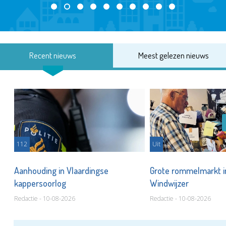
Recent nieuws
Meest gelezen nieuws
112
Uit
Aanhouding in Vlaardingse
Grote rommelmarkt i
kappersoorlog
Windwijzer
Redactie - 10-08-2026
Redactie - 10-08-2026