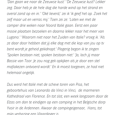
'Dan gaan we naar de Zeeuwse kust.' 'De Zeeuwse kust? Lekker
zeg. Daar heb je de hele dag die harde wind op het strand en
overal zand op en in.' 'Oké lieverd,' zei ik 'ik geef het op. Zoek het
zelf maar uit en verras mij.' Toen zei ze: 'Laten we met de
camper drie weken naar Noord Italië gaan. Eerst een paar
mooie plaatsen bezoeken en daarna lekker naar het meer van
Lugano.' 'Waarom niet naar het Zuiden van Italie? vroeg ik. 'Als
ze daar door hebben dat jij elke dag met die kop van jou op tv
bent wordt je geheid gekidnapt.' Plagerig begon ik te zingen
'Spoken bestaan niet, spoken bestaan niet.' 'Ja, lach jij maar
Bassie van Toor. Je zou nog gek opkijken als je door een stel
mafiakezen ontvoerd wordt.' En ik moest toegeven, ze had niet
helemaal ongelijk.
Dus werd het Italië met de scheve toren van Pisa, het
geboortehuis van Leonardo da Vinci in Vinci, de marmeren
Kathedraal van Florence. En tot slot, een week langzaam door de
Elzas om dan te eindigen op een camping in het Belgische dorp
Yvoir in de Ardennen. Alwaar de campingeigenaar, Hans, tot
mijn verbazing een Vlaardinger is.