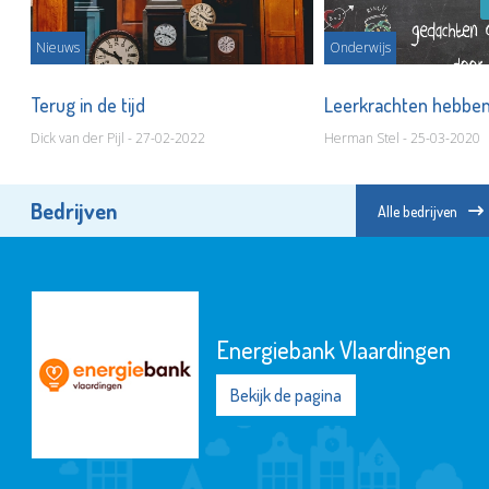
Nieuws
Onderwijs
Terug in de tijd
Leerkrachten hebben
Dick van der Pijl - 27-02-2022
Herman Stel - 25-03-2020
Bedrijven
Alle bedrijven
Energiebank Vlaardingen
Bekijk de pagina