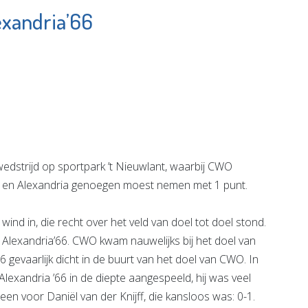
exandria’66
huis De
YETS Foundation
Luiken
Bekijk de pagina
e pagina
strijd op sportpark ’t Nieuwlant, waarbij CWO
 spel en Alexandria genoegen moest nemen met 1 punt.
ind in, die recht over het veld van doel tot doel stond.
Alexandria’66. CWO kwam nauwelijks bij het doel van
6 gevaarlijk dicht in de buurt van het doel van CWO. In
lexandria ’66 in de diepte aangespeeld, hij was veel
en voor Daniël van der Knijff, die kansloos was: 0-1.