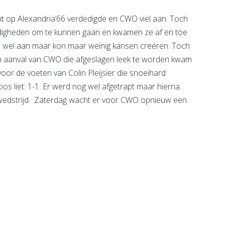
nt op Alexandria’66 verdedigde en CWO viel aan. Toch
ndigheden om te kunnen gaan en kwamen ze af en toe
el wel aan maar kon maar weinig kansen creëren. Toch
een aanval van CWO die afgeslagen leek te worden kwam
oor de voeten van Colin Pleijsier die snoeihard
os liet: 1-1. Er werd nog wel afgetrapt maar hierna
e wedstrijd. Zaterdag wacht er voor CWO opnieuw een