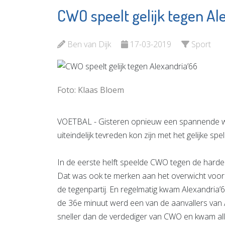
CWO speelt gelijk tegen Al
Vlaardingen
Aanloop
Partners
Groene 
Ben van Dijk
17-03-2019
Sport
Bekijk de pagina
Bekijk d
Foto: Klaas Bloem
VOETBAL - Gisteren opnieuw een spannende wed
uiteindelijk tevreden kon zijn met het gelijke
In de eerste helft speelde CWO tegen de harde w
Dat was ook te merken aan het overwicht voor 
de tegenpartij. En regelmatig kwam Alexandria’6
de 36e minuut werd een van de aanvallers van A
sneller dan de verdediger van CWO en kwam alle