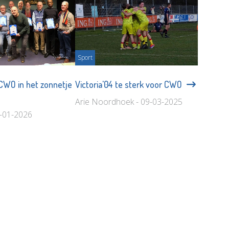
Sport
 CWO in het zonnetje
Victoria'04 te sterk voor CWO
Arie Noordhoek - 09-03-2025
9-01-2026