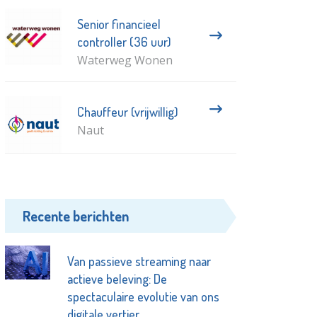
Senior financieel
controller (36 uur)
Waterweg Wonen
Chauffeur (vrijwillig)
Naut
Recente berichten
Van passieve streaming naar
actieve beleving: De
spectaculaire evolutie van ons
digitale vertier