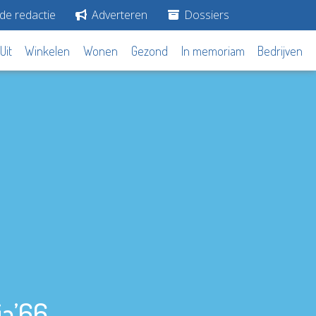
de redactie
Adverteren
Dossiers
Uit
Winkelen
Wonen
Gezond
In memoriam
Bedrijven
ia’66