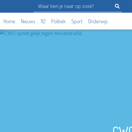
Home
Nieuws
112
Politiek
Sport
Onderwijs
CWO 