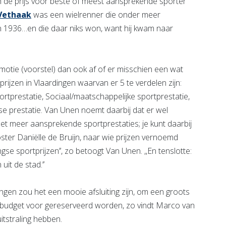
de prijs voor beste of meest aansprekende sporter
 Vethaak
was een wielrenner die onder meer
n 1936…en die daar niks won, want hij kwam naar
 motie (voorstel) dan ook af of er misschien een wat
jzen in Vlaardingen waarvan er 5 te verdelen zijn:
rtprestatie, Sociaal/maatschappelijke sportprestatie,
se prestatie. Van Unen noemt daarbij dat er wel
met meer aansprekende sportprestaties; je kunt daarbij
ter Daniëlle de Bruijn, naar wie prijzen vernoemd
e sportprijzen’’, zo betoogt Van Unen. ,,En tenslotte:
uit de stad.’’
ngen zou het een mooie afsluiting zijn, om een groots
n budget voor gereserveerd worden, zo vindt Marco van
tstraling hebben.