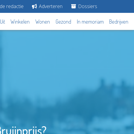
de redactie
Adverteren
Dossiers
Uit
Winkelen
Wonen
Gezond
In memoriam
Bedrijven
ruijnprijs?