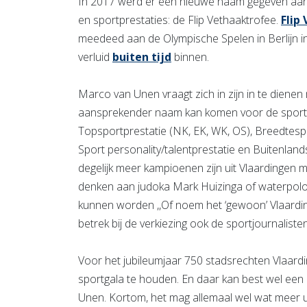
In 2017 werd er een nieuwe naam gegeven aan 
en sportprestaties: de Flip Vethaaktrofee.
Flip
meedeed aan de Olympische Spelen in Berlijn i
verluid
buiten tijd
binnen.
Marco van Unen vraagt zich in zijn in te dienen
aansprekender naam kan komen voor de sportpri
Topsportprestatie (NK, EK, WK, OS), Breedtespo
Sport personality/talentprestatie en Buitenland
degelijk meer kampioenen zijn uit Vlaardingen 
denken aan judoka Mark Huizinga of waterpolos
kunnen worden ,,Of noem het ‘gewoon’ Vlaardings
betrek bij de verkiezing ook de sportjournalisten 
Voor het jubileumjaar 750 stadsrechten Vlaardi
sportgala te houden. En daar kan best wel ee
Unen. Kortom, het mag allemaal wel wat meer ui