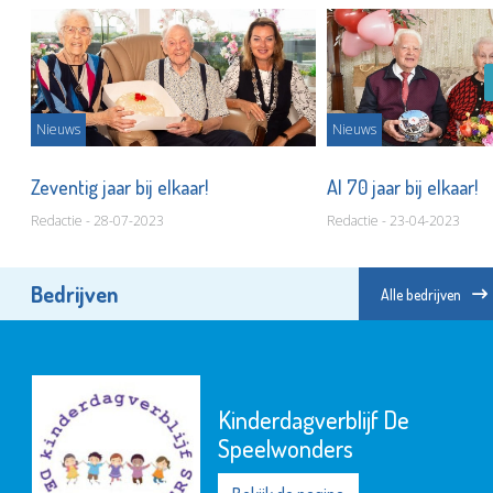
Nieuws
Nieuws
Zeventig jaar bij elkaar!
Al 70 jaar bij elkaar!
Redactie - 28-07-2023
Redactie - 23-04-2023
Bedrijven
Alle bedrijven
Kinderdagverblijf De
Speelwonders