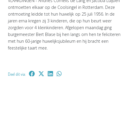
VLAARDINGEN - Andries Cornelis de Lang en Jacoba Luijben
ontmoetten elkaar op de Coolsingel in Rotterdam. Deze
ontmoeting leidde tot hun huwelijk op 25 juli 1956. In de
jaren erna kregen zij 3 kinderen, die op hun beurt weer
zorgden voor 4 kleinkinderen. Afgelopen maandag ging
burgemeester Bert Blase bij hen langs om hen te feliciteren
met hun 60-jarige huwelijksjubileum en hij bracht een
feestelijke taart mee.
Deel dit via: