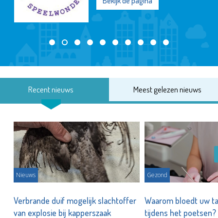
Bekijk de pagina
Recent nieuws
Meest gelezen nieuws
Nieuws
Gezond
d
Verbrande duif mogelijk slachtoffer
Waarom bloedt uw t
van explosie bij kapperszaak
tijdens het poetsen?