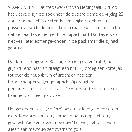
VLAARDINGEN – De medewerkers van kledingzaak Didi op
het Liesveld zijn op zoek naar de oudere dame de vrijdag 22
april rond half elf ’s ochtends een spijkerbroek kwam
passen. Zij wilde de broek kopen maar kwam er toen achter
dat ze haar tasje met geld niet bij zich had. Dat tasje werd
niet veel later echter gevonden in de paskamer die zij had
gebruikt.
De dame is ongeveer 80 jaar, klein (ongeveer 1m60), heeft
grijs krullend haar en draagt een bril. Zij droeg een korte jas
tot over de heup (bruin of groen) en had een
boodschappenwagentje bij zich. Zij draagt een
personenalarm rond de hals. De vrouw vertelde dat ze ooit
haar heupen heeft gebroken.
Het gevonden tasje (zie foto) bevatte alleen geld en verder
niets. Mevrouw zou terugkomen maar is nog niet terug
geweest. Wie kent deze mevrouw? Let wel, het tasje wordt
alleen aan mevrouw zelf overhandigd!!!