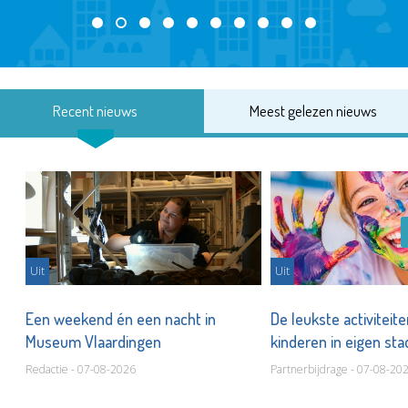
Recent nieuws
Meest gelezen nieuws
Uit
Uit
Een weekend én een nacht in
De leukste activiteit
Museum Vlaardingen
kinderen in eigen st
Redactie - 07-08-2026
Partnerbijdrage - 07-08-20