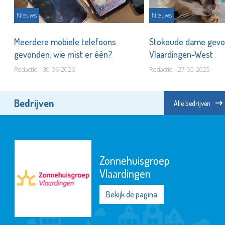
Nieuws
Nieuws
!
Meerdere mobiele telefoons
Stokoude dame gevo
gevonden: wie mist er één?
Vlaardingen-West
Redactie - 30-06-2026
Redactie - 27-05-2025
Bedrijven
Alle bedrijven
Zonnehuisgroep
Vlaardingen
Bekijk de pagina