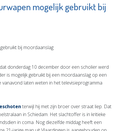
urwapen mogelijk gebruikt bij
opwaarts
Federatie
Broekpolder
e pagina
Bekijk de pagina
at donderdag 10 december door een scholier werd
er is mogelijk gebruikt bij een moordaanslag op een
ie vanavond laten weten in het televisieprogramma
geschoten
terwijl hij met zijn broer over straat liep. Dat
stralaan in Schiedam. Het slachtoffer is in kritieke
sindsdien in coma. Nog diezelfde middag heeft een
eze 21-jarige man uit Vlaardingen is aangehouden op