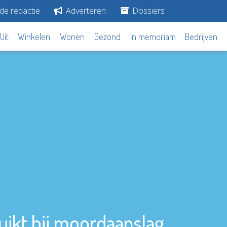
de redactie
Adverteren
Dossiers
Uit
Winkelen
Wonen
Gezond
In memoriam
Bedrijven
ikt bij moordaanslag