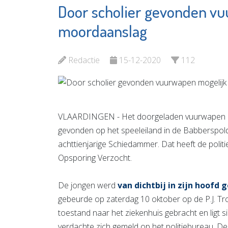
Door scholier gevonden vu
Stichting
Stroom
Antipesto
MVS
moordaanslag
Bekijk de pagina
Bekijk d
Redactie
15-12-2020
112
VLAARDINGEN - Het doorgeladen vuurwapen d
gevonden op het speeleiland in de Babberspold
achttienjarige Schiedammer. Dat heeft de polit
Opsporing Verzocht.
De jongen werd
van dichtbij in zijn hoofd 
gebeurde op zaterdag 10 oktober op de P.J. Troel
toestand naar het ziekenhuis gebracht en ligt 
verdachte zich gemeld op het politiebureau. D