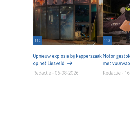
112
112
Opnieuw explosie bij kapperszaak
Motor gestol
op het Liesveld
met vuurwa
Redactie - 06-08-2026
Redactie - 1