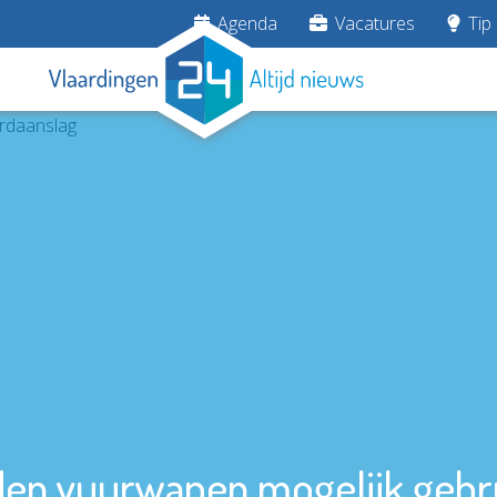
Agenda
Vacatures
Tip 
den vuurwapen mogelijk gebru