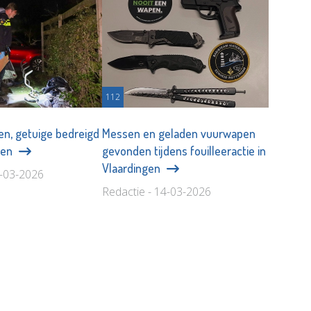
112
en, getuige bedreigd
Messen en geladen vuurwapen
pen
gevonden tijdens fouilleeractie in
Vlaardingen
6-03-2026
Redactie - 14-03-2026