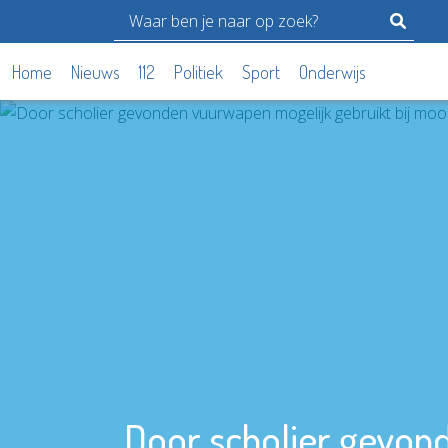
Home
Nieuws
112
Politiek
Sport
Onderwijs
Door scholier gevon