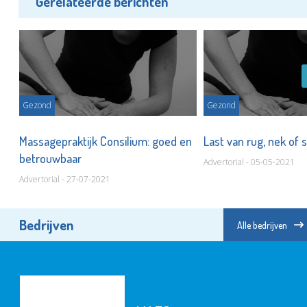
Gerelateerde berichten
Gezond
Gezond
Massagepraktijk Consilium: goed en
Last van rug, nek of
betrouwbaar
Advertorial - 05-05-2021
Advertorial - 27-07-2021
Bedrijven
Alle bedrijven