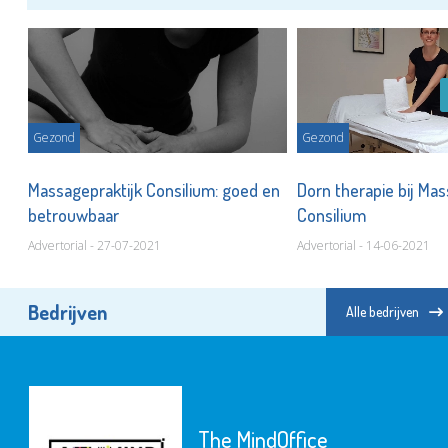
Gezond
Gezond
Massagepraktijk Consilium: goed en
Dorn therapie bij Mas
betrouwbaar
Consilium
Advertorial - 27-07-2021
Advertorial - 14-06-2021
Bedrijven
Alle bedrijven
The MindOffice