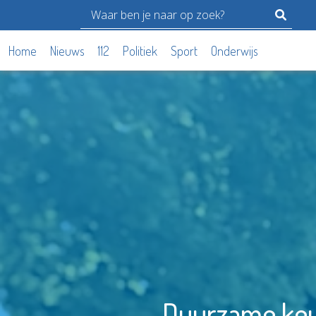
Home
Nieuws
112
Politiek
Sport
Onderwijs
Duurzame keuz