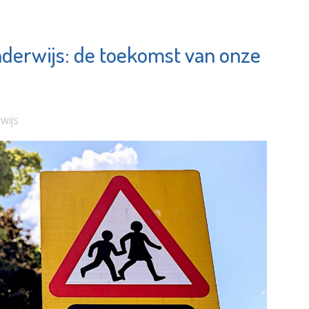
derwijs: de toekomst van onze
Museum
tarissen
Vlaardingen
e pagina
Bekijk de pagina
wijs