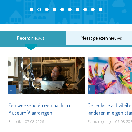
Recent nieuws
Meest gelezen nieuws
Uit
Uit
Een weekend én een nacht in
De leukste activiteit
Museum Vlaardingen
kinderen in eigen st
Redactie - 07-08-2026
Partnerbijdrage - 07-08-20