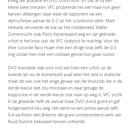
kreeg die afdrukte en DVO stond voor. En dat al na een
kleine twee minuten. VFC probeerde het wel maar kon geen
kansen afdwingen daar waar de opponent via een
vlijmscherpe aanval de 0-2 op het scorebord zette. Mark
Verkade veroverde de bal op het middenveld, Walter
Zomervrucht stak Floris Keizerwaard weg en zijn gekrulde
schot in het kruis was de VFC sluitpost te machtig. Voor de
thee scoorde Nico Huijer met een droge knal zelfs de 0-3
nog zodat men met een voldaan gevoel kon gaan rusten.
DVO mazzelde vlak voor rust wel toen een schot uit de
tweede lijn via de binnenkant paal weer het veld in stuiterde
maar dit was ook het enige gevaar van de thuisclub die in de
derde klasse niet zou misstaan en daar getuige de
koppositie in de vierde klasse ook naar op weg is. VFC zocht
In de gtweede helft de aanval maar DVO stond goed en gaf
hoegenaamd niks weg. Het werd na een prima aanval zelfs
0-4 via Robin den Breems die goed voorbereidend werk van
Ruud Durinck bekwaam binnen volleerde.