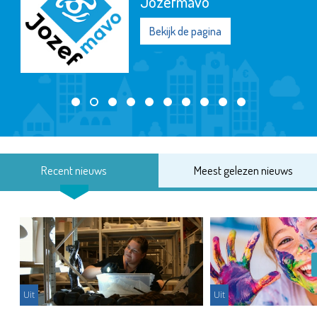
Jozefmavo
Bekijk de pagina
Recent nieuws
Meest gelezen nieuws
Uit
Uit