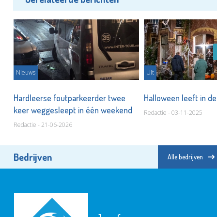
Nieuws
Uit
Hardleerse foutparkeerder twee
Halloween leeft in d
en!
keer weggesleept in één weekend
Redactie - 03-11-2025
Redactie - 21-06-2026
Bedrijven
Alle bedrijven