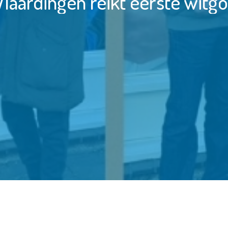
laardingen reikt eerste witg