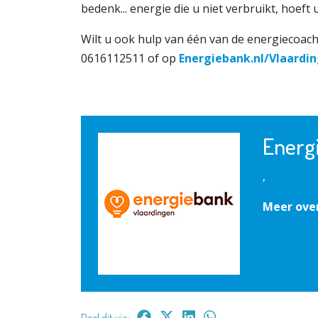
bedenk... energie die u niet verbruikt, hoeft 
Wilt u ook hulp van één van de energiecoac
0616112511 of op
Energiebank.nl/Vlaardi
Energ
,
Meer ove
Deel dit via: