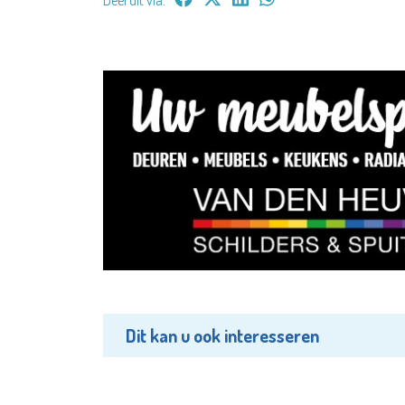
Dit kan u ook interesseren