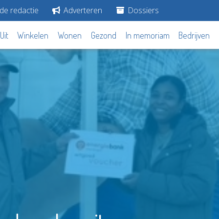
de redactie
Adverteren
Dossiers
Uit
Winkelen
Wonen
Gezond
In memoriam
Bedrijven