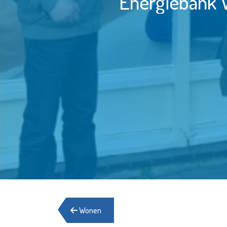
Energiebank V
Wonen