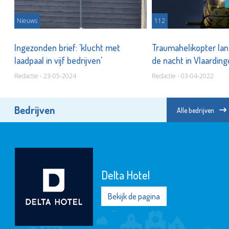
Nieuws
112
Ingezonden brief: 'klucht met
Traumahelikopter lan
laadpaal in vijf bedrijven'
de nacht in Vlaardin
Redactie - 23-05-2024
Redactie - 03-04-2022
Bedrijven
Alle bedrijven
Delta Hotel
Bekijk de pagina