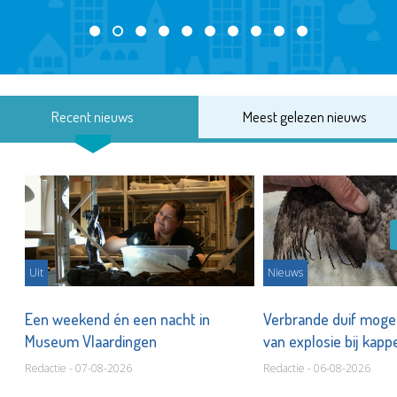
Recent nieuws
Meest gelezen nieuws
Uit
Nieuws
Een weekend én een nacht in
Verbrande duif mogel
Museum Vlaardingen
van explosie bij kap
Redactie - 07-08-2026
Redactie - 06-08-2026