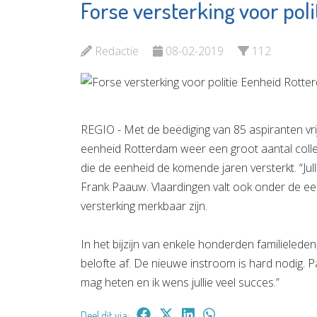
Forse versterking voor pol
Stichting
Partyc
Antipesto
Prikkew
Redactie
08-02-2019
112
Bekijk de pagina
Bekijk d
REGIO - Met de beëdiging van 85 aspiranten vr
eenheid Rotterdam weer een groot aantal colleg
die de eenheid de komende jaren versterkt. “Jull
Frank Paauw. Vlaardingen valt ook onder de een
versterking merkbaar zijn.
In het bijzijn van enkele honderden familielede
belofte af. De nieuwe instroom is hard nodig. Pa
mag heten en ik wens jullie veel succes.”
Deel dit via: