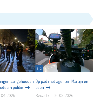
112
rdingen aangehouden
Op pad met agenten Martijn en
ieteam politie
Leon
9-04-2026
Redactie - 04-03-2026