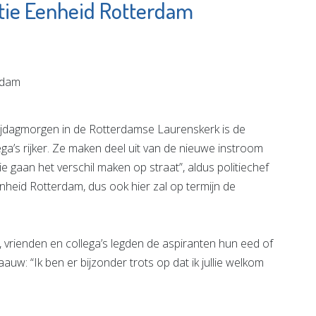
itie Eenheid Rotterdam
entrum
Totaal-Beter
ater
Bekijk de pagina
e pagina
ijdagmorgen in de Rotterdamse Laurenskerk is de
a’s rijker. Ze maken deel uit van de nieuwe instroom
ie gaan het verschil maken op straat”, aldus politiechef
heid Rotterdam, dus ook hier zal op termijn de
n, vrienden en collega’s legden de aspiranten hun eed of
auw: “Ik ben er bijzonder trots op dat ik jullie welkom