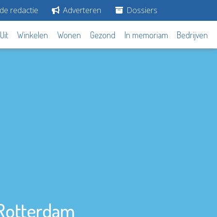
de redactie
Adverteren
Dossiers
Uit
Winkelen
Wonen
Gezond
In memoriam
Bedrijven
 Rotterdam