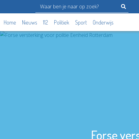
Home
Nieuws
112
Politiek
Sport
Onderwijs
Forse ver