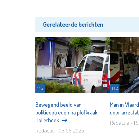
Gerelateerde berichten
112
112
Bewegend beeld van
Man in Vlaa
politieoptreden na plofkraak
door arrestat
Holierhoek
Redactie - 1
Redactie - 06-06-2026