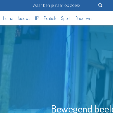
Home
Nieuws
112
Politiek
Sport
Onderwijs
Bewegend beeld 