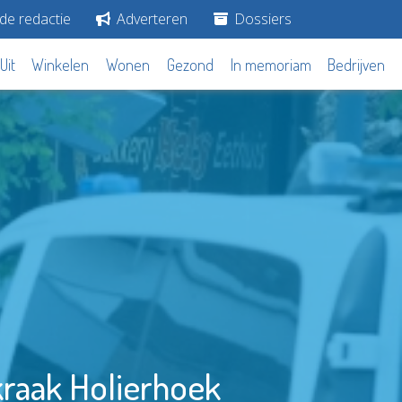
de redactie
Adverteren
Dossiers
Uit
Winkelen
Wonen
Gezond
In memoriam
Bedrijven
kraak Holierhoek