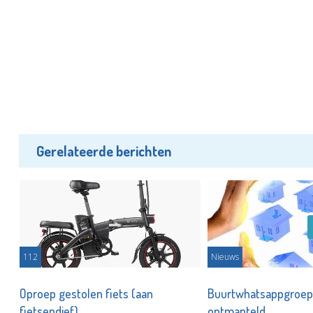
Gerelateerde berichten
112
Nieuws
!
Oproep gestolen fiets (aan
Buurtwhatsappgroe
fietsendief)
ontmanteld