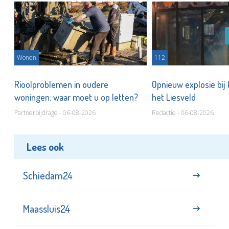
Wonen
112
Rioolproblemen in oudere
Opnieuw explosie bij
woningen: waar moet u op letten?
het Liesveld
Partnerbijdrage - 06-08-2026
Redactie - 06-08-2026
Lees ook
Schiedam24
Maassluis24