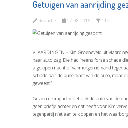
Getuigen van aanrijding ge
Matrice
Podothe
Uitvaartbegeleiding
Van Zan
Redactie
17-08-2016
112
Bekijk de pagina
Bekijk d
VLAARDINGEN – Kim Groeneveld uit Vlaarding
haar auto zag. Die had ineens forse schade die 
afgelopen nacht of vanmorgen iemand tegenaan zij
schade aan de buitenkant van de auto, maar oo
geweest.’’
Gezien de impact moet ook de auto van de dader
geen briefje achter en dat heeft voor Kim verv
tegenpartij niet aan te kloppen en het waarbor