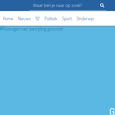
Home
Nieuws
112
Politiek
Sport
Onderwijs
G