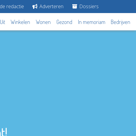
de redactie
Adverteren
Dossiers
Uit
Winkelen
Wonen
Gezond
In memoriam
Bedrijven
t!