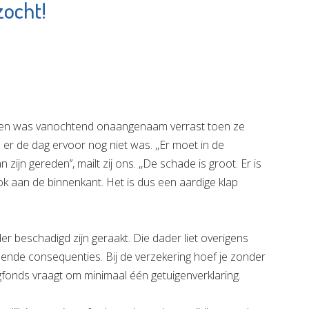
zocht!
Zwem- en
rapie
Recreatiebad De
ten
Kulk
e pagina
Bekijk de pagina
en was vanochtend onaangenaam verrast toen ze
er de dag ervoor nog niet was. ,,Er moet in de
n gereden’’, mailt zij ons. ,,De schade is groot. Er is
k aan de binnenkant. Het is dus een aardige klap
 beschadigd zijn geraakt. Die dader liet overigens
elende consequenties. Bij de verzekering hoef je zonder
gfonds vraagt om minimaal één getuigenverklaring.