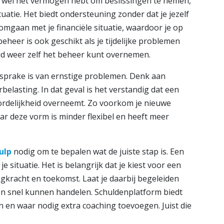
g wel het vermogen hebt om beslissingen te nemen,
uatie. Het biedt ondersteuning zonder dat je jezelf
 omgaan met je financiële situatie, waardoor je op
eheer is ook geschikt als je tijdelijke problemen
ijd weer zelf het beheer kunt overnemen.
sprake is van ernstige problemen. Denk aan
belasting. In dat geval is het verstandig dat een
oordelijkheid overneemt. Zo voorkom je nieuwe
ar deze vorm is minder flexibel en heeft meer
ulp
nodig om te bepalen wat de juiste stap is. Een
e situatie. Het is belangrijk dat je kiest voor een
aagkracht en toekomst. Laat je daarbij begeleiden
n snel kunnen handelen. Schuldenplatform biedt
en en waar nodig extra coaching toevoegen. Juist die