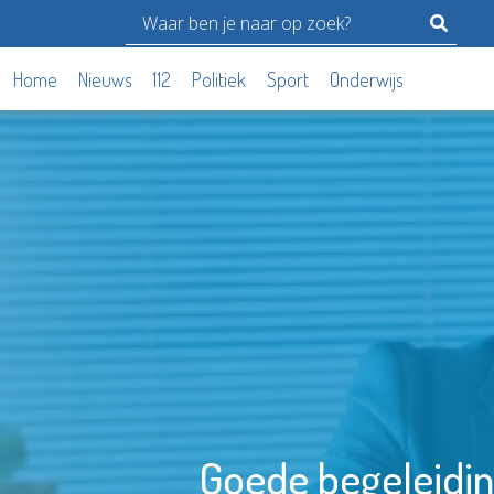
Home
Nieuws
112
Politiek
Sport
Onderwijs
Goede begeleiding