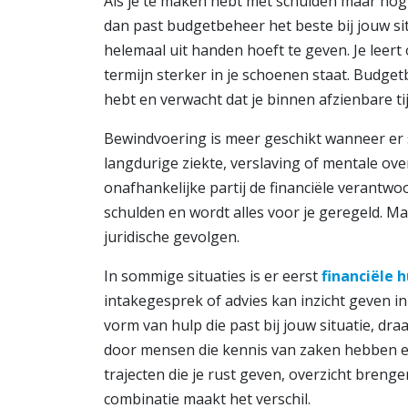
Als je te maken hebt met schulden maar no
dan past budgetbeheer het beste bij jouw sit
helemaal uit handen hoeft te geven. Je leert
termijn sterker in je schoenen staat. Budgetb
hebt en verwacht dat je binnen afzienbare t
Bewindvoering is meer geschikt wanneer er 
langdurige ziekte, verslaving of mentale over
onafhankelijke partij de financiële verantw
schulden en wordt alles voor je geregeld. Ma
juridische gevolgen.
In sommige situaties is er eerst
financiële h
intakegesprek of advies kan inzicht geven in j
vorm van hulp die past bij jouw situatie, dr
door mensen die kennis van zaken hebben e
trajecten die je rust geven, overzicht breng
combinatie maakt het verschil.