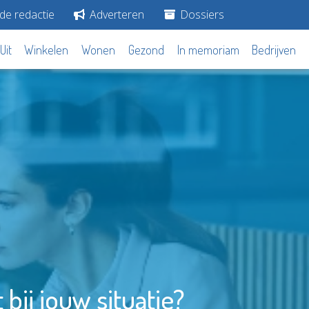
de redactie
Adverteren
Dossiers
Uit
Winkelen
Wonen
Gezond
In memoriam
Bedrijven
bij jouw situatie?