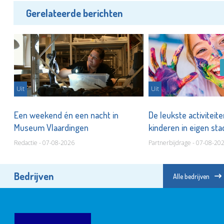
Gerelateerde berichten
Uit
Uit
er
Een weekend én een nacht in
De leukste activiteit
Museum Vlaardingen
kinderen in eigen st
Redactie - 07-08-2026
Partnerbijdrage - 07-08-20
Bedrijven
Alle bedrijven