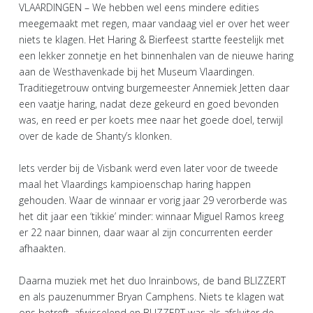
VLAARDINGEN – We hebben wel eens mindere edities
meegemaakt met regen, maar vandaag viel er over het weer
niets te klagen. Het Haring & Bierfeest startte feestelijk met
een lekker zonnetje en het binnenhalen van de nieuwe haring
aan de Westhavenkade bij het Museum Vlaardingen.
Traditiegetrouw ontving burgemeester Annemiek Jetten daar
een vaatje haring, nadat deze gekeurd en goed bevonden
was, en reed er per koets mee naar het goede doel, terwijl
over de kade de Shanty’s klonken.
Iets verder bij de Visbank werd even later voor de tweede
maal het Vlaardings kampioenschap haring happen
gehouden. Waar de winnaar er vorig jaar 29 verorberde was
het dit jaar een ‘tikkie’ minder: winnaar Miguel Ramos kreeg
er 22 naar binnen, daar waar al zijn concurrenten eerder
afhaakten.
Daarna muziek met het duo Inrainbows, de band BLIZZERT
en als pauzenummer Bryan Camphens. Niets te klagen wat
ons betreft, afwisselend en BLIZZERT was als afsluiter de