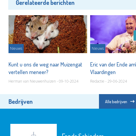
Gerelateerde berichten
Nieuws
Nieuws
Kunt u ons de weg naar Muizengat
Eric van der Ende a
vertellen meneer?
Vlaardingen
Herman van Nieuwenhuizen - 09-10-2024
Redactie - 29-06-2024
Bedrijven
Alle bedrijven
Fonds Schiedam