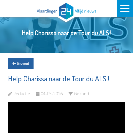
Help Charissa naar de Tour du ALS !
Gezond
Help Charissa naar de Tour du ALS !
Redactie
04-05-2016
Gezond