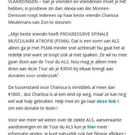
VLAARDINGEN – Van je vrienden en vriendinnen moet je het
hebben, in positieve zin dan: Alexia van der Mooren-
Denissen roept iedereen op haar beste vriendin Charissa
Meulemans-van Zon te steunen:
,,Mijn beste vriendin heeft PROGRESSIEVE SPINALE
MUSCULAIRE ATROFIE (PSMA). Dat is een vorm van ALS
alleen ga je met PSMA minder snel achteruit! Nu gaat het al
redelijk snel want ze loopt ook al met spalken. Ze wil nu mee
gaan doen aan de Tour du ALS. Nou mag je alleen mee
doen aan deze Tour als je €3000 bij elkaar brengt aan
donaties voor onderzoek’’.
De tussenstand voor Charissa is inmiddels al meer dan
€1800 , dus Charissa is al een eind op weg, maar ze kan nog
wel wat hulp gebruiken. Help mee en ga naar
deze link !
om een donatie te doen !
Voor wie meer wil weten over de ziekte ALS, aanverwante
aandoeningen en de Tour du ALS kun je
hier
meer
informatie vinden. Je kunt natuurlijk ook het filmpje afkijken !