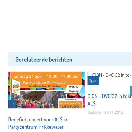
Gerelateerde berichten
Sport
du
CION - DVO'32 in tek
ALS
Uit
Redactie - 21-11-2018
Benefietconcert voor ALS in
Partycentrum Prikkewater