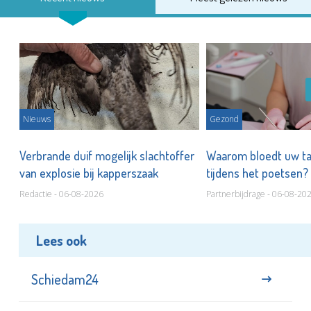
Nieuws
Gezond
d
Verbrande duif mogelijk slachtoffer
Waarom bloedt uw t
van explosie bij kapperszaak
tijdens het poetsen?
Redactie - 06-08-2026
Partnerbijdrage - 06-08-20
Lees ook
Schiedam24