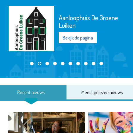
Aanloophuis De Groene
Luiken
Bekijk de pagina
Recent nieuws
Meest gelezen nieuws