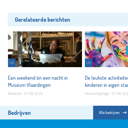
Gerelateerde berichten
Uit
Uit
er
Een weekend én een nacht in
De leukste activiteit
Museum Vlaardingen
kinderen in eigen st
Redactie - 07-08-2026
Partnerbijdrage - 07-08-20
Bedrijven
Alle bedrijven