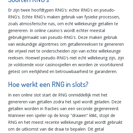
Er zijn twee hoofdtypen RNG's: echte RNG's en pseudo-
RNG's. Echte RNG's maken gebruik van fysieke processen,
zoals atmosferische ruis, om echt willekeurige getallen te
genereren. In online casino's wordt echter meestal
gebruikgemaakt van pseudo-RNG's. Deze maken gebruik
van wiskundige algoritmes om getallenreeksen te genereren
die vrijwel niet te onderscheiden zijn van echte willekeurige
reeksen. Hoewel pseudo-RNG's niet echt willekeurig zijn, zijn
ze voldoende voor casinospellen en worden ze voortdurend
getest om eerlijkheid en betrouwbaarheid te garanderen.
Hoe werkt een RNG in slots?
In een online slot start de RNG onmiddellijk met het
genereren van getallen zodra het spel wordt geladen. Deze
getallen worden in fracties van een seconde gegenereerd.
Wanneer een speler op de knop "draaien" klikt, stopt de
RNG en het meest recente willekeurige getal wordt gebruikt
om de uitkomst van die draai te bepalen. Dit getal