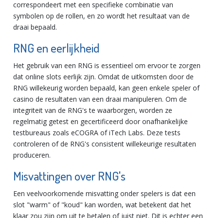
correspondeert met een specifieke combinatie van
symbolen op de rollen, en zo wordt het resultaat van de
draai bepaald.
RNG en eerlijkheid
Het gebruik van een RNG is essentieel om ervoor te zorgen
dat online slots eerlijk zijn. Omdat de uitkomsten door de
RNG willekeurig worden bepaald, kan geen enkele speler of
casino de resultaten van een draai manipuleren. Om de
integriteit van de RNG's te waarborgen, worden ze
regelmatig getest en gecertificeerd door onafhankelijke
testbureaus zoals eCOGRA of iTech Labs. Deze tests
controleren of de RNG's consistent willekeurige resultaten
produceren.
Misvattingen over RNG's
Een veelvoorkomende misvatting onder spelers is dat een
slot "warm" of "koud" kan worden, wat betekent dat het
klaar zou zijn om uit te betalen of juist niet. Dit is echter een