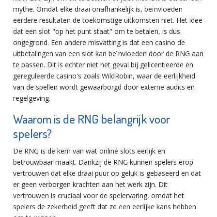
mythe. Omdat elke draai onafhankelijk is, beïnvloeden
eerdere resultaten de toekomstige uitkomsten niet. Het idee
dat een slot "op het punt staat" om te betalen, is dus
ongegrond. Een andere misvatting is dat een casino de
uitbetalingen van een slot kan beïnvloeden door de RNG aan
te passen. Dit is echter niet het geval bij gelicentieerde en
gereguleerde casino's zoals WildRobin, waar de eerlijkheid
van de spellen wordt gewaarborgd door externe audits en
regelgeving.
Waarom is de RNG belangrijk voor
spelers?
De RNG is de kern van wat online slots eerlijk en
betrouwbaar maakt. Dankzij de RNG kunnen spelers erop
vertrouwen dat elke draai puur op geluk is gebaseerd en dat
er geen verborgen krachten aan het werk zijn. Dit
vertrouwen is cruciaal voor de spelervaring, omdat het
spelers de zekerheid geeft dat ze een eerlijke kans hebben