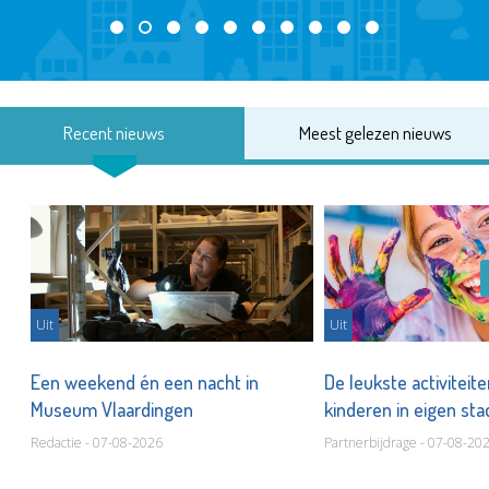
Recent nieuws
Meest gelezen nieuws
Uit
Uit
Een weekend én een nacht in
De leukste activiteit
Museum Vlaardingen
kinderen in eigen st
Redactie - 07-08-2026
Partnerbijdrage - 07-08-20