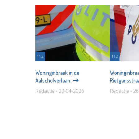
112
112
Woninginbraak in de
Woninginbraa
Aalscholverlaan
Rietgansstra
Redactie - 29-04-2026
Redactie - 2