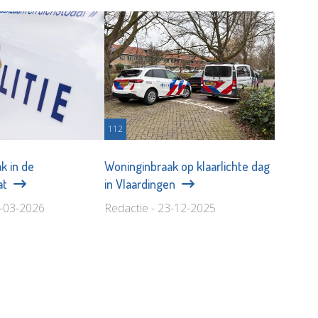
112
k in de
Woninginbraak op klaarlichte dag
at
in Vlaardingen
6-03-2026
Redactie - 23-12-2025