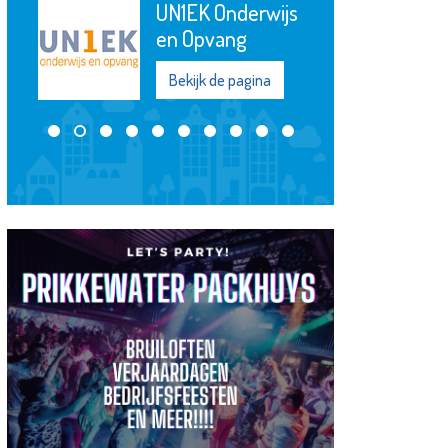
UN1EK Onderwijs
Baas in
en Opvang
Mondzorg
Bekijk de pagina
Bekijk de pagi