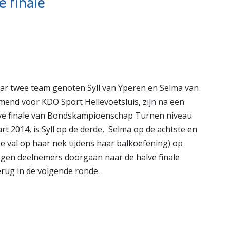
e finale
dij Thuis
MAES notarissen
e pagina
Bekijk de pagina
ar twee team genoten Syll van Yperen en Selma van
komend voor KDO Sport Hellevoetsluis, zijn na een
alve finale van Bondskampioenschap Turnen niveau
rt 2014, is Syll op de derde, Selma op de achtste en
ke val op haar nek tijdens haar balkoefening) op
egen deelnemers doorgaan naar de halve finale
terug in de volgende ronde.