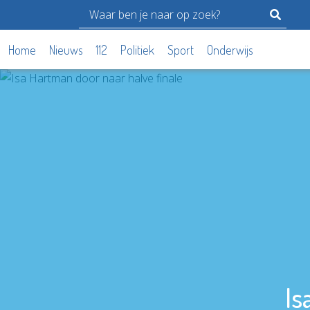
Home
Nieuws
112
Politiek
Sport
Onderwijs
Is