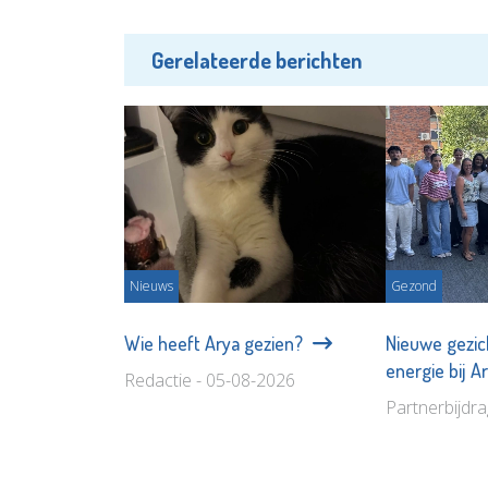
Gerelateerde berichten
Nieuws
Gezond
Wie heeft Arya gezien?
Nieuwe gezic
energie bij 
Redactie - 05-08-2026
Partnerbijdr