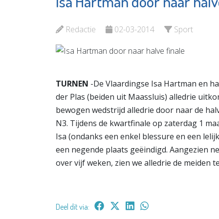
Isa Hartman door naar halv
Wij de Westwijk
Makelaar
Bekijk de pagina
Bekijk d
Redactie
02-03-2014
Sport
TURNEN
-De Vlaardingse Isa Hartman en ha
der Plas (beiden uit Maassluis) alledrie uit
bewogen wedstrijd alledrie door naar de h
N3. Tijdens de kwartfinale op zaterdag 1 maa
Isa (ondanks een enkel blessure en een lelij
een negende plaats geëindigd. Aangezien n
over vijf weken, zien we alledrie de meiden 
Deel dit via: