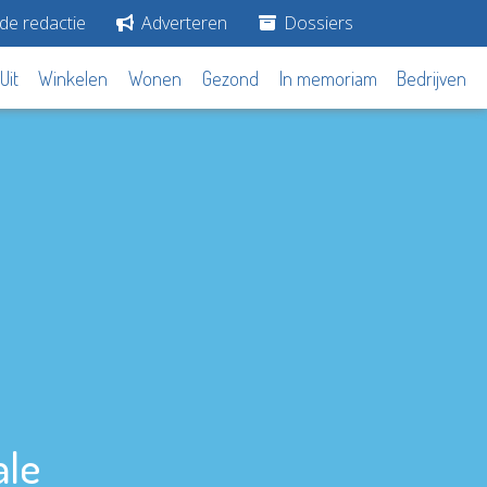
de redactie
Adverteren
Dossiers
Uit
Winkelen
Wonen
Gezond
In memoriam
Bedrijven
ale