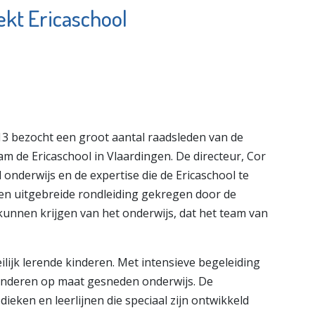
kt Ericaschool
Kinderdagverblijf
rapie
De
ten
Speelwonders
e pagina
Bekijk de pagina
3 bezocht een groot aantal raadsleden van de
 de Ericaschool in Vlaardingen. De directeur, Cor
onderwijs en de expertise die de Ericaschool te
en uitgebreide rondleiding gekregen door de
kunnen krijgen van het onderwijs, dat het team van
lijk lerende kinderen. Met intensieve begeleiding
 kinderen op maat gesneden onderwijs. De
ieken en leerlijnen die speciaal zijn ontwikkeld