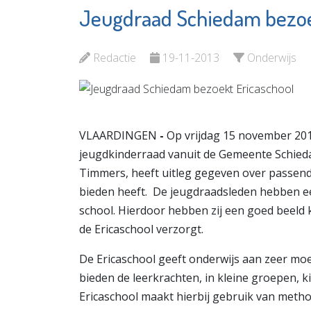
Jeugdraad Schiedam bezoe
Podothe
SIKO
Van Zan
Bekijk de pagina
Redactie
19-11-2013
Onderwijs
Bekijk d
VLAARDINGEN
-
Op vrijdag 15 november 201
jeugdkinderraad vanuit de Gemeente Schiedam
Timmers, heeft uitleg gegeven over passend 
bieden heeft. De jeugdraadsleden hebben e
school. Hierdoor hebben zij een goed beeld 
de Ericaschool verzorgt.
De Ericaschool geeft onderwijs aan zeer moei
bieden de leerkrachten, in kleine groepen,
Ericaschool maakt hierbij gebruik van method