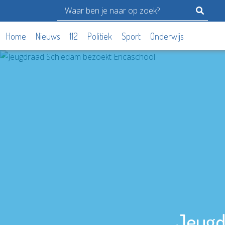
Home
Nieuws
112
Politiek
Sport
Onderwijs
Jeugd