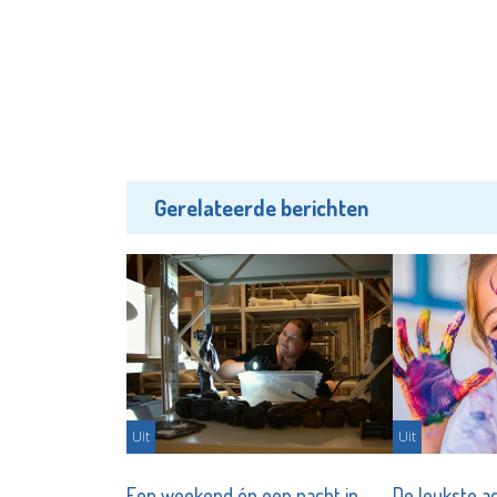
Gerelateerde berichten
Uit
Uit
Een weekend én een nacht in
De leukste ac