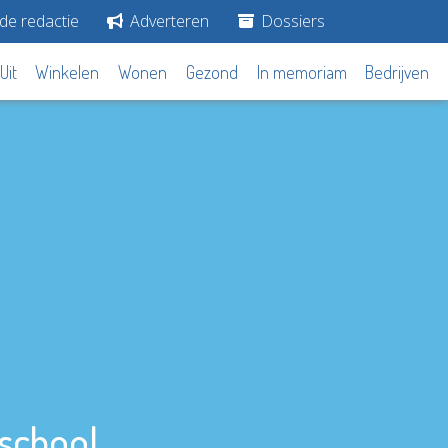
de redactie
Adverteren
Dossiers
Uit
Winkelen
Wonen
Gezond
In memoriam
Bedrijven
school