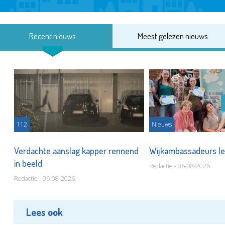
Recent nieuws
Meest gelezen nieuws
112
Nieuws
Verdachte aanslag kapper rennend
Wijkambassadeurs le
in beeld
Redactie - 06-08-2026
Redactie - 06-08-2026
Lees ook