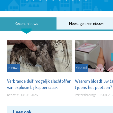
Recent nieuws
Meest gelezen nieuws
Nieuws
Gezond
d
Verbrande duif mogelijk slachtoffer
Waarom bloedt uw t
van explosie bij kapperszaak
tijdens het poetsen?
Redactie - 06-08-2026
Partnerbijdrage - 06-08-20
Lees ook