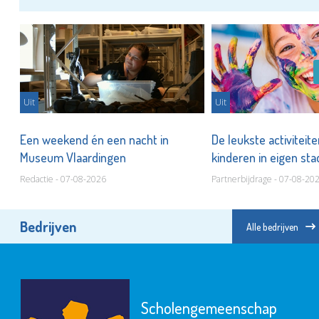
Uit
Uit
er
Een weekend én een nacht in
De leukste activiteit
Museum Vlaardingen
kinderen in eigen st
Redactie - 07-08-2026
Partnerbijdrage - 07-08-20
Bedrijven
Alle bedrijven
Scholengemeenschap