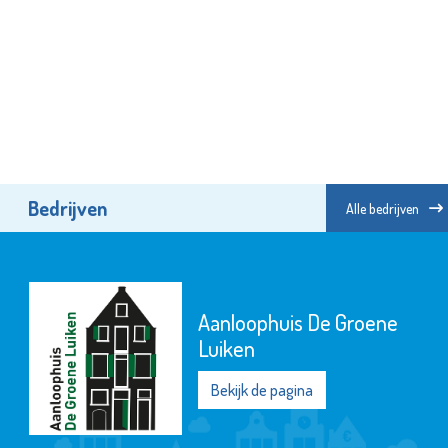
Bedrijven
Alle bedrijven
Aanloophuis De Groene
Luiken
Bekijk de pagina