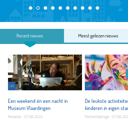
Recent nieuws
Meest gelezen nieuws
Uit
Uit
Een weekend én een nacht in
De leukste activiteit
Museum Vlaardingen
kinderen in eigen st
Redactie - 07-08-2026
Partnerbijdrage - 07-08-20