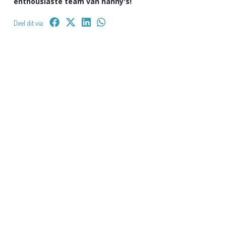
enthousiaste team van nanny's!
Deel dit via: