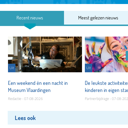
Recent nieuws
Meest gelezen nieuws
Uit
Uit
Een weekend én een nacht in
De leukste activiteit
Museum Vlaardingen
kinderen in eigen st
Redactie - 07-08-2026
Partnerbijdrage - 07-08-20
Lees ook