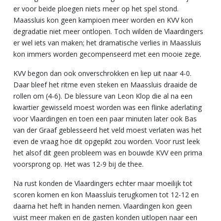
er voor beide ploegen niets meer op het spel stond.
Maassluis kon geen kampioen meer worden en KVV kon
degradatie niet meer ontlopen. Toch wilden de Vlaardingers
er wel iets van maken; het dramatische verlies in Maassluis
kon immers worden gecompenseerd met een mooie zege.
KVV begon dan ook onverschrokken en liep uit naar 4-0.
Daar bleef het ritme even steken en Maassluis draaide de
rollen om (4-6). De blessure van Leon Klop die al na een
kwartier gewisseld moest worden was een flinke aderlating
voor Vlaardingen en toen een paar minuten later ook Bas
van der Graaf geblesseerd het veld moest verlaten was het
even de vraag hoe dit opgepikt zou worden. Voor rust leek
het alsof dit geen probleem was en bouwde KVV een prima
voorsprong op. Het was 12-9 bij de thee.
Na rust konden de Vlaardingers echter maar moeilijk tot
scoren komen en kon Maassluis terugkomen tot 12-12 en
daarna het heft in handen nemen. Vlaardingen kon geen
vuist meer maken en de gasten konden uitlopen naar een