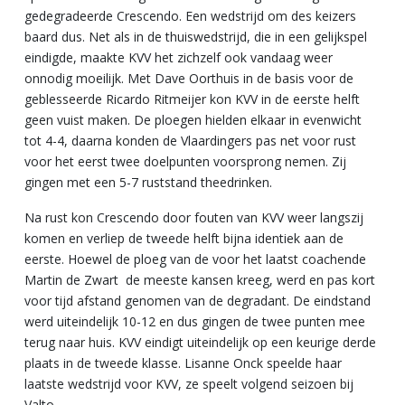
gedegradeerde Crescendo. Een wedstrijd om des keizers
baard dus. Net als in de thuiswedstrijd, die in een gelijkspel
eindigde, maakte KVV het zichzelf ook vandaag weer
onnodig moeilijk. Met Dave Oorthuis in de basis voor de
geblesseerde Ricardo Ritmeijer kon KVV in de eerste helft
geen vuist maken. De ploegen hielden elkaar in evenwicht
tot 4-4, daarna konden de Vlaardingers pas net voor rust
voor het eerst twee doelpunten voorsprong nemen. Zij
gingen met een 5-7 ruststand theedrinken.
Na rust kon Crescendo door fouten van KVV weer langszij
komen en verliep de tweede helft bijna identiek aan de
eerste. Hoewel de ploeg van de voor het laatst coachende
Martin de Zwart de meeste kansen kreeg, werd en pas kort
voor tijd afstand genomen van de degradant. De eindstand
werd uiteindelijk 10-12 en dus gingen de twee punten mee
terug naar huis. KVV eindigt uiteindelijk op een keurige derde
plaats in de tweede klasse. Lisanne Onck speelde haar
laatste wedstrijd voor KVV, ze speelt volgend seizoen bij
Valto.