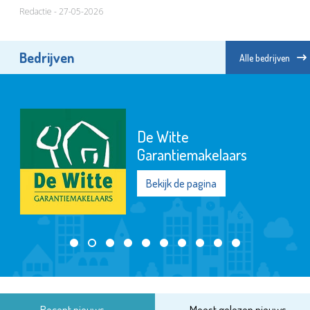
Redactie - 27-05-2026
Bedrijven
Alle bedrijven
De Witte
Garantiemakelaars
Bekijk de pagina
Recent nieuws
Meest gelezen nieuws