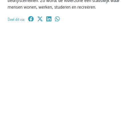
bedrijfsterreinen. Zo wordt de Rivierzone een stadswijk waar
mensen wonen, werken, studeren en recreëren.
Deel dit via: