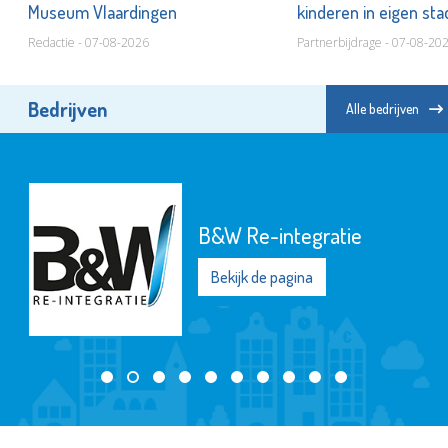
Museum Vlaardingen
kinderen in eigen st
Redactie - 07-08-2026
Partnerbijdrage - 07-08-20
Bedrijven
Alle bedrijven
Stichting Antipesto
Bekijk de pagina