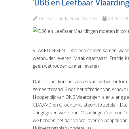
‘D66 en Leefbaar Vlaarding
Totaal-Beter
Argos Z
Bekijk de pagina
Bekijk d
Herman van Nieuwenhuizen
08-04-201
VLAARDINGEN – Stel een college samen, waarb
wethouder leveren. Maak daarnaast Fractie Ke
geen wethouder kunnen leveren.
Dat is in het kort het advies van de twee info
gemeenteraad. Sinds het aftreden van Arnout 
Hoogendijk van ONS Vlaardingen is er allang g
CDA,VVD en GroenLinks steunt (9 zetels) . Dat zo
aangegeven welke kant Vlaardingen ‘op moet’ e
we hebben het dan vooral over de aanpak van 
Huisvestingsplan (onderwijs).