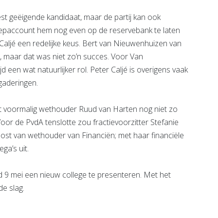
st geëigende kandidaat, maar de partij kan ook
 nepaccount hem nog even op de reservebank te laten
er Caljé een redelijke keus. Bert van Nieuwenhuizen van
 maar dat was niet zo’n succes. Voor Van
een wat natuurlijker rol. Peter Caljé is overigens vaak
gaderingen.
t voormalig wethouder Ruud van Harten nog niet zo
 Voor de PvdA tenslotte zou fractievoorzitter Stefanie
 post van wethouder van Financiën; met haar financiële
ga’s uit.
nd 9 mei een nieuw college te presenteren. Met het
e slag.