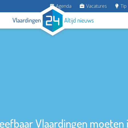
Agenda
Vacatures
Tip 
eefbaar Vlaardingen moeten i