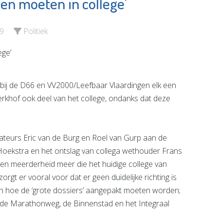
en moeten in college’
Vlaardingse
orggroep
Bierbrouwerij
Vulcaan
e pagina
9
Politiek
Bekijk de pagina
ij de D66 en VV2000/Leefbaar Vlaardingen elk een
rkhof ook deel van het college, ondanks dat deze
rmateurs Eric van de Burg en Roel van Gurp aan de
Hoekstra en het ontslag van collega wethouder Frans
een meerderheid meer die het huidige college van
rgt er vooral voor dat er geen duidelijke richting is
n hoe de ‘grote dossiers’ aangepakt moeten worden;
de Marathonweg, de Binnenstad en het Integraal