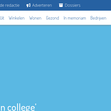
de redactie
Adverteren
Dossiers
Uit
Winkelen
Wonen
Gezond
In memoriam
Bedrijven
n college’