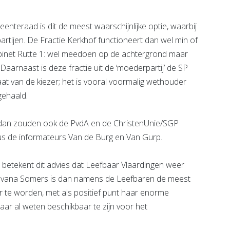
eenteraad is dit de meest waarschijnlijke optie, waarbij
partijen. De Fractie Kerkhof functioneert dan wel min of
abinet Rutte 1: wel meedoen op de achtergrond maar
 Daarnaast is deze fractie uit de ‘moederpartij’ de SP
at van de kiezer; het is vooral voormalig wethouder
gehaald.
n dan zouden ook de PvdA en de ChristenUnie/SGP
dus de informateurs Van de Burg en Van Gurp.
betekent dit advies dat Leefbaar Vlaardingen weer
ter Ivana Somers is dan namens de Leefbaren de meest
 te worden, met als positief punt haar enorme
 jaar al weten beschikbaar te zijn voor het