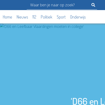
Home
Nieuws
112
Politiek
Sport
Onderwijs
‘D66 en L