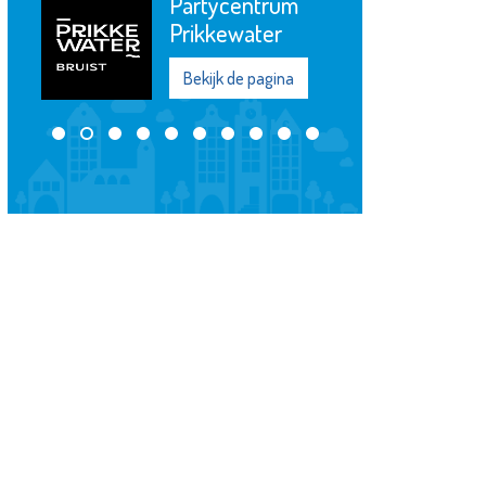
Partycentrum
Prikkewater
Bekijk de pagina