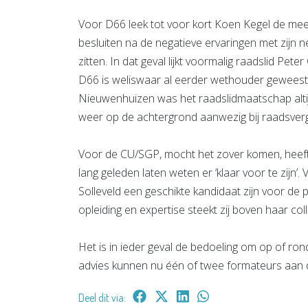
Voor D66 leek tot voor kort Koen Kegel de mee
besluiten na de negatieve ervaringen met zijn
zitten. In dat geval lijkt voormalig raadslid Pet
D66 is weliswaar al eerder wethouder geweest,
Nieuwenhuizen was het raadslidmaatschap altijd 
weer op de achtergrond aanwezig bij raadsver
Voor de CU/SGP, mocht het zover komen, heef
lang geleden laten weten er ‘klaar voor te zijn’.
Solleveld een geschikte kandidaat zijn voor de
opleiding en expertise steekt zij boven haar colle
Het is in ieder geval de bedoeling om op of ro
advies kunnen nu één of twee formateurs aan d
Deel dit via: