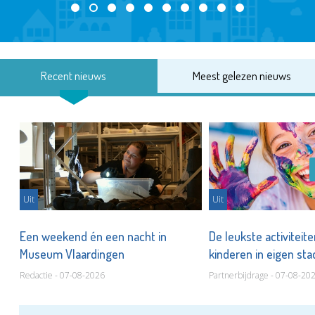
Recent nieuws
Meest gelezen nieuws
Uit
Uit
Een weekend én een nacht in
De leukste activiteit
Museum Vlaardingen
kinderen in eigen st
Redactie - 07-08-2026
Partnerbijdrage - 07-08-20