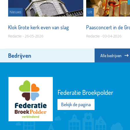
Nieuws
Uit
Klok Grote kerk even van slag
Paasconcert in de Gr
Redactie - 26-05-2026
Redactie - 03-04-2026
Bedrijven
Alle bedrijven
Federatie Broekpolder
Bekijk de pagina