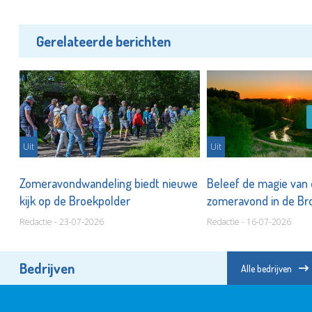
Gerelateerde berichten
Uit
Uit
n
Zomeravondwandeling biedt nieuwe
Beleef de magie van
kijk op de Broekpolder
zomeravond in de Br
Redactie - 23-07-2026
Redactie - 16-07-2026
Bedrijven
Alle bedrijven